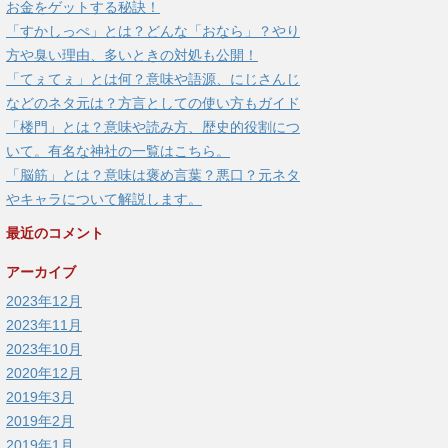
お金をゲットする秘訣！
「すかしっぺ」とは？どんな「おなら」？やり
方や臭い理由、多いときの対処も公開！
「てぇてぇ」とは何？意味や語源、にじさんじ
などのネタ元は？方言としての使い方もガイド
「楼門」とは？意味や読み方、歴史的役割につ
いて。有名な神社の一覧はこちら。
「脳筋」とは？意味は褒め言葉？悪口？元ネタ
やキャラについて解説します。
最近のコメント
アーカイブ
2023年12月
2023年11月
2023年10月
2020年12月
2019年3月
2019年2月
2019年1月