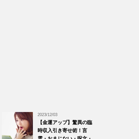
2023/12/03
【金運アップ】驚異の臨
時収入引き寄せ術！言
霊・おまじない・呪文・