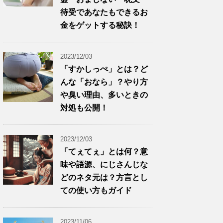
待受であなたもできるお
金をゲットする秘訣！
2023/12/03
「すかしっぺ」とは？ど
んな「おなら」？やり方
や臭い理由、多いときの
対処も公開！
2023/12/03
「てぇてぇ」とは何？意
味や語源、にじさんじな
どのネタ元は？方言とし
ての使い方もガイド
2023/11/06