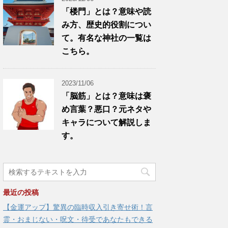
「楼門」とは？意味や読
み方、歴史的役割につい
て。有名な神社の一覧は
こちら。
2023/11/06
「脳筋」とは？意味は褒
め言葉？悪口？元ネタや
キャラについて解説しま
す。
最近の投稿
【金運アップ】驚異の臨時収入引き寄せ術！言
霊・おまじない・呪文・待受であなたもできる