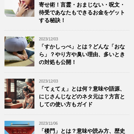
寄せ術！言霊・おまじない・呪文・
待受であなたもできるお金をゲット
する秘訣！
2023/12/03
「すかしっぺ」とは？どんな「おな
ら」？やり方や臭い理由、多いとき
の対処も公開！
2023/12/03
「てぇてぇ」とは何？意味や語源、
にじさんじなどのネタ元は？方言と
しての使い方もガイド
2023/11/06
「楼門」とは？意味や読み方、歴史