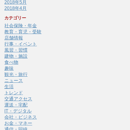
2018年5月
2018年4月
カテゴリー
社会保険・年金
教育・育児・受験
店舗情報
行事・イベント
風習・習慣
建物・施設
食べ物
趣味
観光・旅行
ニュース
生活
トレンド
交通アクセス
運送・宅配
IT・デジタル
会社・ビジネス
お金・マネー
通信・回線