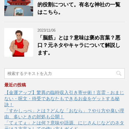
的役割について。有名な神社の一覧
はこちら。
2023/11/06
「脳筋」とは？意味は褒め言葉？悪
口？元ネタやキャラについて解説し
ます。
最近の投稿
【金運アップ】驚異の臨時収入引き寄せ術！言霊・おまじ
ない・呪文・待受であなたもできるお金をゲットする秘
訣！
「すかしっぺ」とは？どんな「おなら」？やり方や臭い理
由、多いときの対処も公開！
「てぇてぇ」とは何？意味や語源、にじさんじなどのネタ
元は？方言としての使い方もガイド