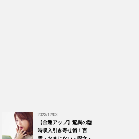
2023/12/03
【金運アップ】驚異の臨
時収入引き寄せ術！言
霊・おまじない・呪文・