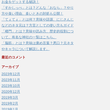
お金をゲットする秘訣！
「すかしっぺ」とは？どんな「おなら」？やり
方や臭い理由、多いときの対処も公開！
「てぇてぇ」とは何？意味や語源、にじさんじ
などのネタ元は？方言としての使い方もガイド
「楼門」とは？意味や読み方、歴史的役割につ
いて。有名な神社の一覧はこちら。
「脳筋」とは？意味は褒め言葉？悪口？元ネタ
やキャラについて解説します。
最近のコメント
アーカイブ
2023年12月
2023年11月
2023年10月
2020年12月
2019年3月
2019年2月
2019年1月