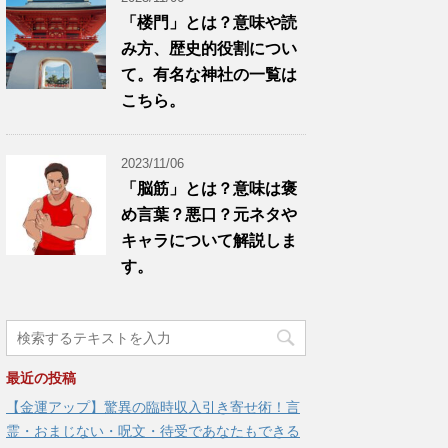
「楼門」とは？意味や読
み方、歴史的役割につい
て。有名な神社の一覧は
こちら。
2023/11/06
「脳筋」とは？意味は褒
め言葉？悪口？元ネタや
キャラについて解説しま
す。
最近の投稿
【金運アップ】驚異の臨時収入引き寄せ術！言
霊・おまじない・呪文・待受であなたもできる